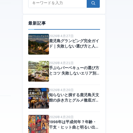
最新記事
2026年4月27日
鹿児島グランピング完全ガイ
ド｜失敗しない選び方と人気
施設
2026年4月21日
手ぶらバーベキューの選び方
とコツ 失敗しないエリア別ガ
イド
2026年4月20日
知らないと損する鹿児島天文
館の歩き方とグルメ徹底ガイ
ド
2026年4月20日
1998年は平成何年？年齢・
干支・ヒット曲と明るい出来
事まとめ