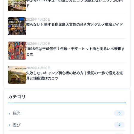
手ぶらバーベキューの選び方とコツ 失敗しないエリア別ガイ
ド
2026年4月20日
知らないと損する鹿児島天文館の歩き方とグルメ徹底ガイド
2026年4月20日
1998年は平成何年？年齢・干支・ヒット曲と明るい出来事ま
とめ
2026年4月20日
失敗しないキャンプ初心者の始め方｜最初の一歩で揃える道
具と場所選びのコツ
カテゴリ
観光
5
遊び
2