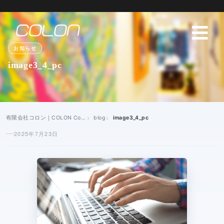
お知らせ
image3_4_pc
有限会社コロン｜COLON Co., Ltd
blog
image3_4_pc
2025年7月23日