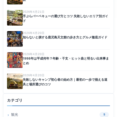
2026年4月21日
手ぶらバーベキューの選び方とコツ 失敗しないエリア別ガイ
ド
2026年4月20日
知らないと損する鹿児島天文館の歩き方とグルメ徹底ガイド
2026年4月20日
1998年は平成何年？年齢・干支・ヒット曲と明るい出来事ま
とめ
2026年4月20日
失敗しないキャンプ初心者の始め方｜最初の一歩で揃える道
具と場所選びのコツ
カテゴリ
観光
5